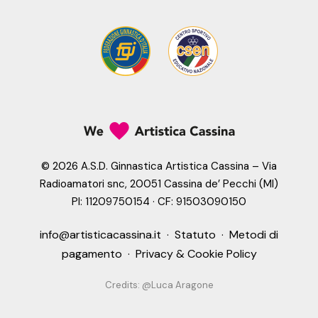
©
2026 A.S.D. Ginnastica Artistica Cassina – Via
Radioamatori snc, 20051 Cassina de’ Pecchi (MI)
PI: 11209750154 · CF: 91503090150
info@artisticacassina.it
·
Statuto
·
Metodi di
pagamento
·
Privacy & Cookie Policy
Credits:
@Luca Aragone