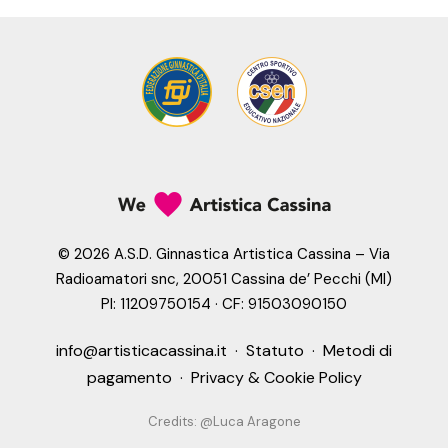
©
2026 A.S.D. Ginnastica Artistica Cassina – Via
Radioamatori snc, 20051 Cassina de’ Pecchi (MI)
PI: 11209750154 · CF: 91503090150
info@artisticacassina.it
·
Statuto
·
Metodi di
pagamento
·
Privacy & Cookie Policy
Credits:
@Luca Aragone